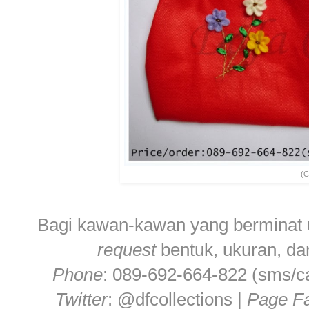
(C
Bagi kawan-kawan yang berminat u
request
bentuk, ukuran, dan
Phone
: 089-692-664-822 (sms/ca
Twitter
: @dfcollections |
Page
F