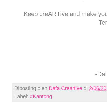
Keep creARTive and make your 
Ter
-Daf
Diposting oleh
Dafa Creartive
di
2/06/20
Label:
#Kantong