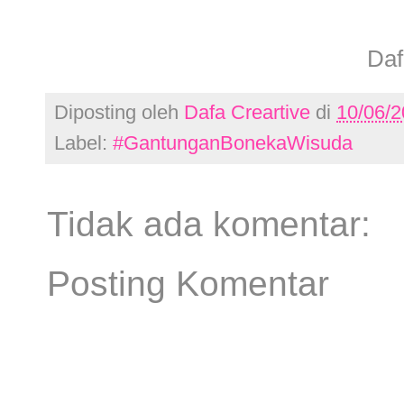
Daf
Diposting oleh
Dafa Creartive
di
10/06/
Label:
#GantunganBonekaWisuda
Tidak ada komentar:
Posting Komentar