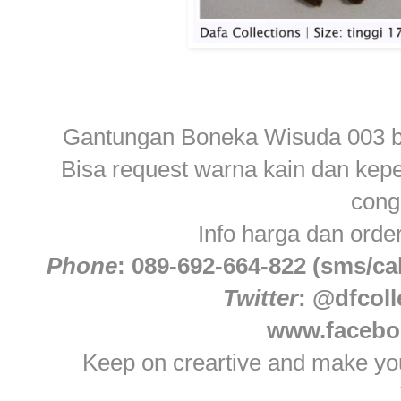
Gantungan Boneka Wisuda 003 berb
Bisa request warna kain dan kepe
congr
Info harga dan orde
Phone
: 089-692-664-822 (sms/cal
Twitter
: @dfcoll
www.faceboo
Keep on creartive and make you