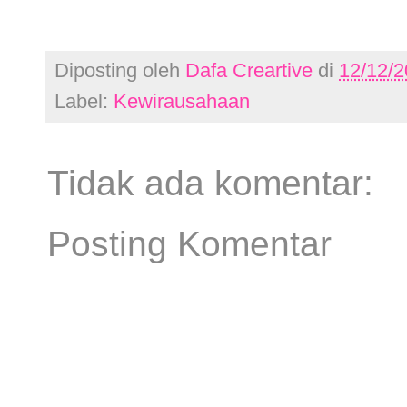
Diposting oleh
Dafa Creartive
di
12/12/2
Label:
Kewirausahaan
Tidak ada komentar:
Posting Komentar