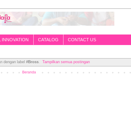
L INNOVATION
CATALOG
CONTACT US
an dengan label
#Bross
.
Tampilkan semua postingan
Beranda