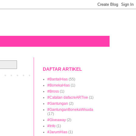
DAFTAR ARTIKEL
#BantalHias
(55)
#BonekaHias
(1)
#Bross
(1)
#Catatan dafacreARTive
(1)
#Gantungan
(2)
#GantunganBonekaWisuda
(17)
#Giveaway
(2)
#Info
(1)
#JarumHias
(1)