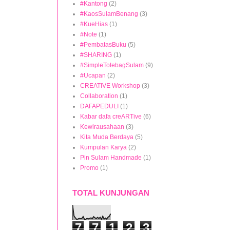
#Kantong
(2)
#KaosSulamBenang
(3)
#KueHias
(1)
#Note
(1)
#PembatasBuku
(5)
#SHARING
(1)
#SimpleTotebagSulam
(9)
#Ucapan
(2)
CREATIVE Workshop
(3)
Collaboration
(1)
DAFAPEDULI
(1)
Kabar dafa creARTive
(6)
Kewirausahaan
(3)
Kita Muda Berdaya
(5)
Kumpulan Karya
(2)
Pin Sulam Handmade
(1)
Promo
(1)
TOTAL KUNJUNGAN
7
7
1
2
3