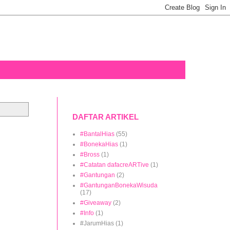
DAFTAR ARTIKEL
#BantalHias
(55)
#BonekaHias
(1)
#Bross
(1)
#Catatan dafacreARTive
(1)
#Gantungan
(2)
#GantunganBonekaWisuda
(17)
#Giveaway
(2)
#Info
(1)
#JarumHias
(1)