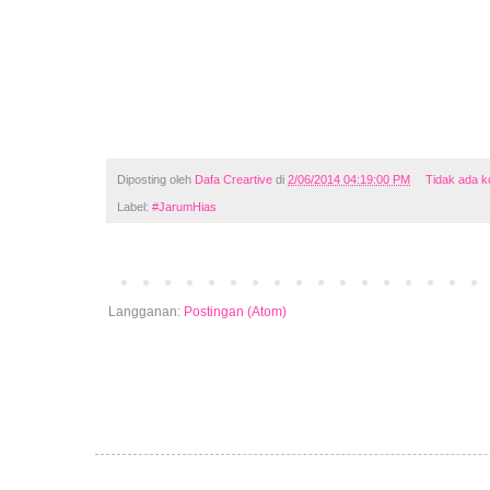
Diposting oleh
Dafa Creartive
di
2/06/2014 04:19:00 PM
Tidak ada 
Label:
#JarumHias
Langganan:
Postingan (Atom)