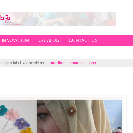
L INNOVATION
CATALOG
CONTACT US
dengan label
#JarumHias
.
Tampilkan semua postingan
a