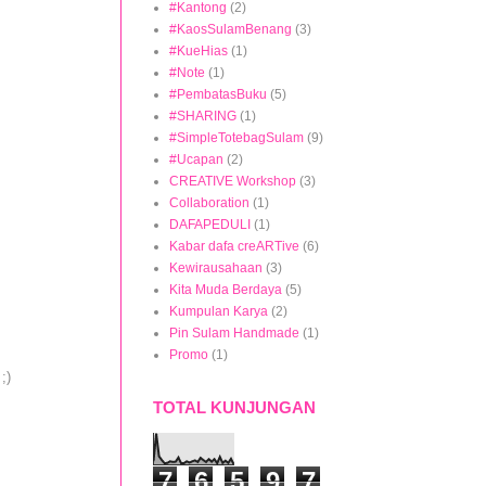
#Kantong
(2)
#KaosSulamBenang
(3)
#KueHias
(1)
#Note
(1)
#PembatasBuku
(5)
#SHARING
(1)
#SimpleTotebagSulam
(9)
#Ucapan
(2)
CREATIVE Workshop
(3)
Collaboration
(1)
DAFAPEDULI
(1)
Kabar dafa creARTive
(6)
Kewirausahaan
(3)
Kita Muda Berdaya
(5)
Kumpulan Karya
(2)
Pin Sulam Handmade
(1)
Promo
(1)
;)
TOTAL KUNJUNGAN
7
6
5
9
7