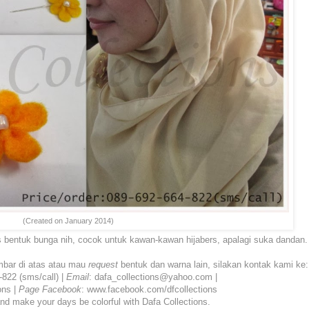
(Created on January 2014)
as bentuk bunga nih, cocok untuk kawan-kawan hijabers, apalagi suka dandan. 
mbar di atas atau mau
request
bentuk dan warna lain, silakan kontak kami ke:
-822 (sms/call) |
Email
: dafa_collections@yahoo.com |
ons |
Page
Facebook
: www.facebook.com/dfcollections
d make your days be colorful with Dafa Collections.