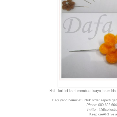
Haii.. kali ini kami membuat karya jarum hi
Bagi yang berminat untuk order seperti ga
Phone
: 089-692-664
Twitter
: @dfcollecti
Keep creARTive an