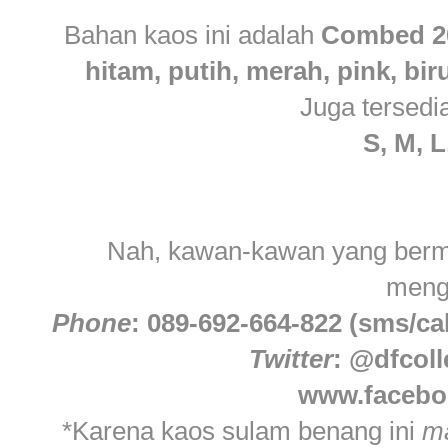
Bahan kaos ini adalah
Combed 2
hitam, putih, merah, pink, bir
Juga tersedi
S, M, 
Nah, kawan-kawan yang bermin
meng
Phone
: 089-692-664-822 (sms/cal
Twitter
: @dfcoll
www.faceboo
*Karena kaos sulam benang ini
ma