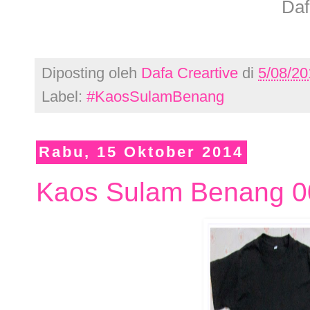
Daf
Diposting oleh
Dafa Creartive
di
5/08/20
Label:
#KaosSulamBenang
Rabu, 15 Oktober 2014
Kaos Sulam Benang 0