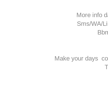
More info d
Sms/WA/Li
Bbm
Make your days colo
T