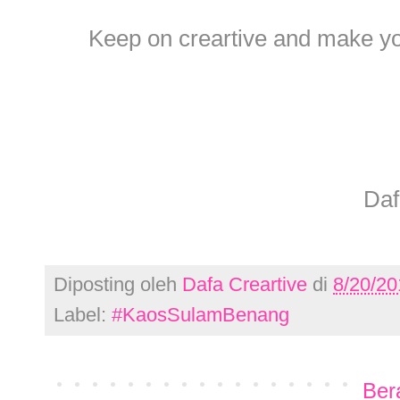
Keep on creartive and make you
Daf
Diposting oleh
Dafa Creartive
di
8/20/20
Label:
#KaosSulamBenang
Ber