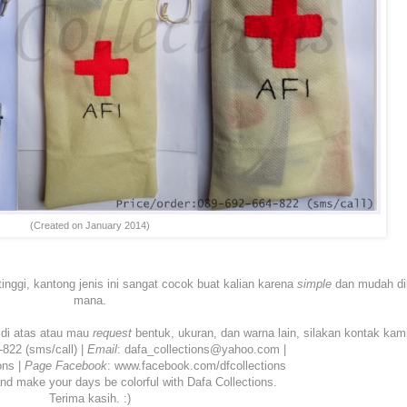
(Created on January 2014)
inggi, kantong jenis ini sangat cocok buat kalian karena
simple
dan mudah d
mana.
 di atas atau mau
request
bentuk, ukuran, dan warna lain, silakan kontak kam
-822 (sms/call) |
Email
: dafa_collections@yahoo.com |
ons |
Page
Facebook
: www.facebook.com/dfcollections
d make your days be colorful with Dafa Collections.
Terima kasih. :)