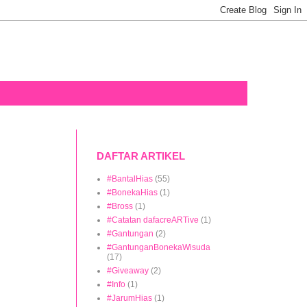
DAFTAR ARTIKEL
#BantalHias
(55)
#BonekaHias
(1)
#Bross
(1)
#Catatan dafacreARTive
(1)
#Gantungan
(2)
#GantunganBonekaWisuda
(17)
#Giveaway
(2)
#Info
(1)
#JarumHias
(1)