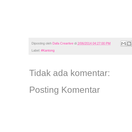
Diposting oleh
Dafa Creartive
di
2/06/2014 04:27:00 PM
Label:
#Kantong
Tidak ada komentar:
Posting Komentar