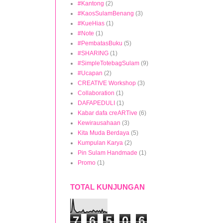
#Kantong
(2)
#KaosSulamBenang
(3)
#KueHias
(1)
#Note
(1)
#PembatasBuku
(5)
#SHARING
(1)
#SimpleTotebagSulam
(9)
#Ucapan
(2)
CREATIVE Workshop
(3)
Collaboration
(1)
DAFAPEDULI
(1)
Kabar dafa creARTive
(6)
Kewirausahaan
(3)
Kita Muda Berdaya
(5)
Kumpulan Karya
(2)
Pin Sulam Handmade
(1)
Promo
(1)
TOTAL KUNJUNGAN
7
6
5
0
6