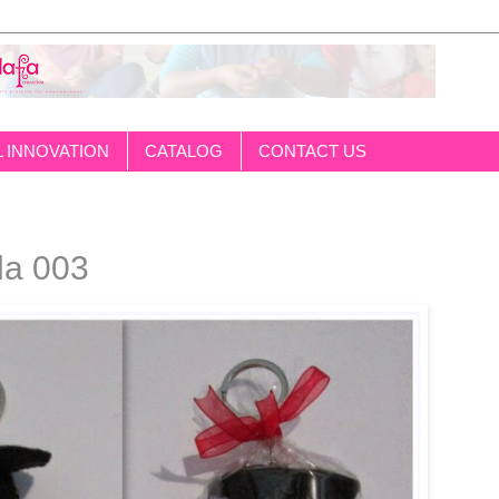
L INNOVATION
CATALOG
CONTACT US
da 003