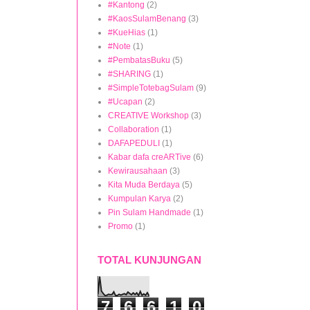
#Kantong
(2)
#KaosSulamBenang
(3)
#KueHias
(1)
#Note
(1)
#PembatasBuku
(5)
#SHARING
(1)
#SimpleTotebagSulam
(9)
#Ucapan
(2)
CREATIVE Workshop
(3)
Collaboration
(1)
DAFAPEDULI
(1)
Kabar dafa creARTive
(6)
Kewirausahaan
(3)
Kita Muda Berdaya
(5)
Kumpulan Karya
(2)
Pin Sulam Handmade
(1)
Promo
(1)
TOTAL KUNJUNGAN
7
6
6
1
0