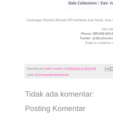
Gantungan Boneka Wisuda 003 berbahan kain flanel, bisa un
Info ha
Phone
: 089-692-664-
Twitter
: @dfcollectio
Keep on creartive 
Diposting oleh
Dafa Creartive
di
10/06/2014 12:38:00 PM
Label:
#GantunganBonekaWisuda
Tidak ada komentar:
Posting Komentar