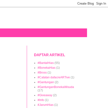
DAFTAR ARTIKEL
#BantalHias
(55)
#BonekaHias
(1)
#Bross
(1)
#Catatan dafacreARTive
(1)
#Gantungan
(2)
#GantunganBonekaWisuda
(17)
#Giveaway
(2)
#Info
(1)
#JarumHias
(1)