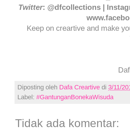
Twitter
: @dfcollections | Insta
www.faceboo
Keep on creartive and make you
Daf
Diposting oleh
Dafa Creartive
di
3/11/20
Label:
#GantunganBonekaWisuda
Tidak ada komentar: