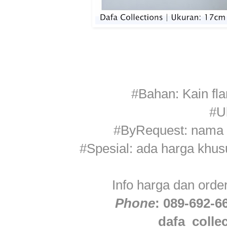
#Bahan: Kain flan
#U
#ByRequest: nama 
#Spesial: ada harga khusu
Info harga dan orde
Phone
: 089-692-
dafa_colle