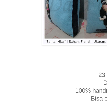
23 
D
100% handm
Bisa 