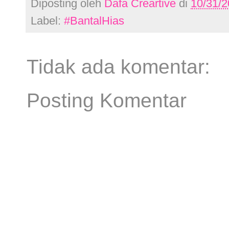
Diposting oleh
Dafa Creartive
di
10/31/
Label:
#BantalHias
Tidak ada komentar:
Posting Komentar