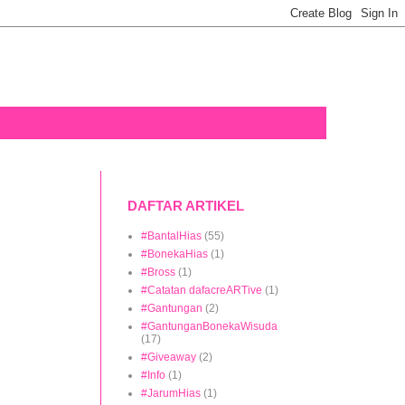
DAFTAR ARTIKEL
#BantalHias
(55)
#BonekaHias
(1)
#Bross
(1)
#Catatan dafacreARTive
(1)
#Gantungan
(2)
#GantunganBonekaWisuda
(17)
#Giveaway
(2)
#Info
(1)
#JarumHias
(1)