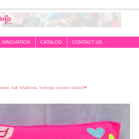
L INNOVATION
CATALOG
CONTACT US
tion, kak Shabrina. Semoga sukses selalu!
❤