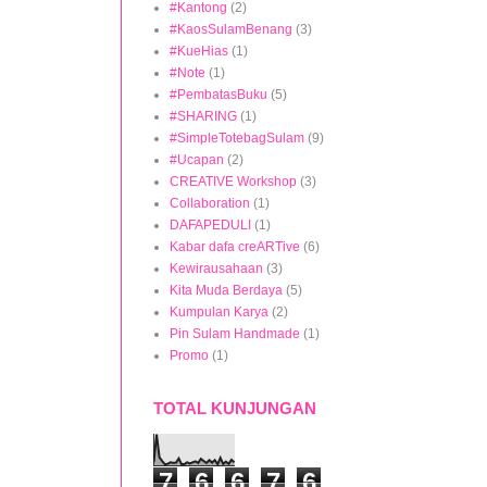
#Kantong
(2)
#KaosSulamBenang
(3)
#KueHias
(1)
#Note
(1)
#PembatasBuku
(5)
#SHARING
(1)
#SimpleTotebagSulam
(9)
#Ucapan
(2)
CREATIVE Workshop
(3)
Collaboration
(1)
DAFAPEDULI
(1)
Kabar dafa creARTive
(6)
Kewirausahaan
(3)
Kita Muda Berdaya
(5)
Kumpulan Karya
(2)
Pin Sulam Handmade
(1)
Promo
(1)
TOTAL KUNJUNGAN
7
6
6
7
6