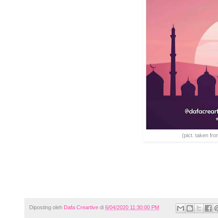
(pict. taken fr
Diposting oleh
Dafa Creartive
di
6/04/2020 11:30:00 PM